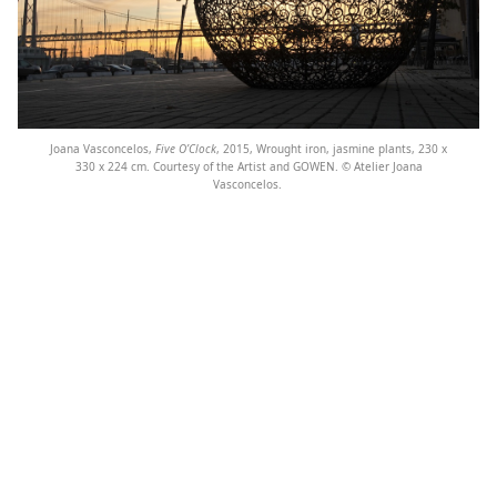
Joana Vasconcelos,
Five O’Clock
, 2015, Wrought iron, jasmine plants, 230 x
330 x 224 cm. Courtesy of the Artist and GOWEN. © Atelier Joana
Vasconcelos.