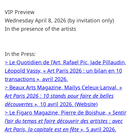
VIP Preview
Wednesday April 8, 2026 (by invitation only)
In the presence of the artists
In the Press:
> Le Quotidien de l’Art, Rafael Pic, Jade Pillaudin,
Léopold Vassy, « Art Paris 2026 : un bilan en 10
transactions », avril 2026.
> Beaux Arts Magazine, Maïlys Celeux-Lanval, «
Art Paris 2026 : 10 stands pour faire de belles
découvertes
», 10 avril 2026. (Website)
> Le Figaro Magazine, Pierre de Boishue, «
Sentir
l’air du temps et faire découvrir des artistes : avec
Art Paris, la capitale est en fête
», 5 avril 2026.